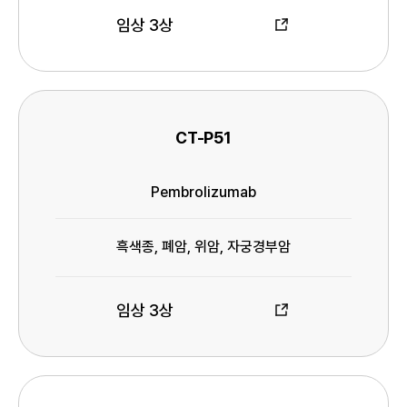
임상 3상
임
상
정
보
CT-P51
프
로
Pembrolizumab
젝
성
트
분
명
흑색종, 폐암, 위암, 자궁경부암
적응증
임상 3상
임
상
정
보