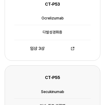
CT-P53
프
로
Ocrelizumab
젝
성
트
분
명
다발성경화증
적응증
임상 3상
임
상
정
보
CT-P55
프
로
Secukinumab
젝
성
트
분