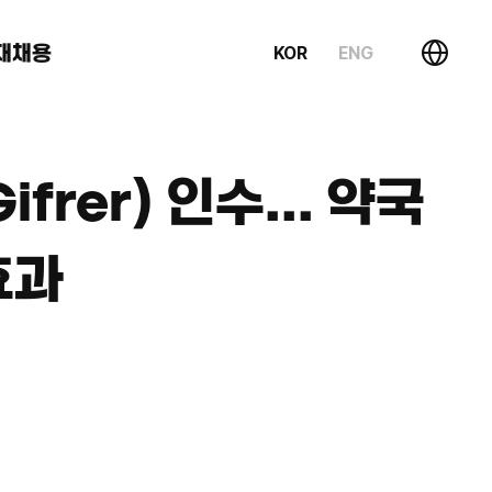
재채용
KOR
ENG
rer) 인수... 약국
효과