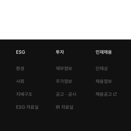
ESG
투자
인재채용
환경
재무정보
인재상
사회
주가정보
채용정보
지배구조
공고ㆍ공시
채용공고
ESG 자료실
IR 자료실