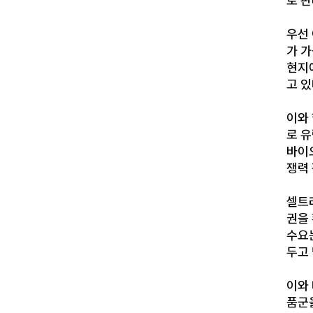
로 
우선 
가 가
현지에
고 있
이와
로 유
바이
쟁력
셀트
권을
수요
두고
이와
품군