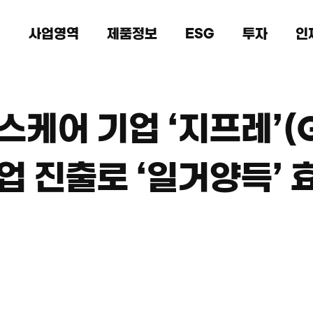
개
사업영역
제품정보
ESG
투자
인
어 기업 ‘지프레’(Gif
업 진출로 ‘일거양득’ 