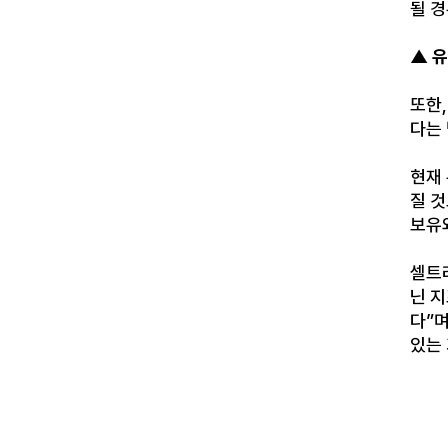
될 
▲ 유
또한
다는
현재
질 
보유
셀트
닌 지
다”며
있는 