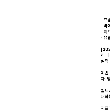
- 프
- 
- 지
- 유
[20
제 
실적
이번
다. 
셀트
대화
지프레