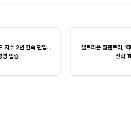
지수 2년 연속 편입...
셀트리온 짐펜트라, 역대
경영 입증
전략 