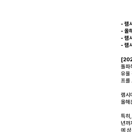
- 램
- 올
- 램
- 램
[20
돌파하
유율 
프를
램시마
올해
특히,
년까지
에 