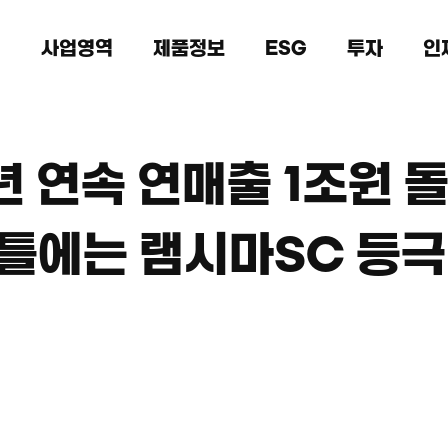
개
사업영역
제품정보
ESG
투자
인
 연속 연매출 1조원 돌파
틀에는 램시마SC 등극