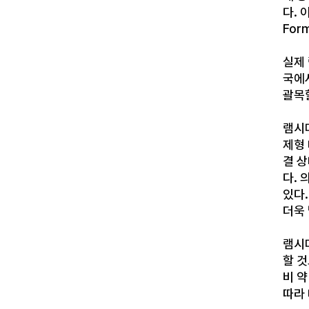
다. 
For
실제 
국에서
괄목
램시
제형 
결 상
다. 
있다
더욱
램시
할 것
비 
따라