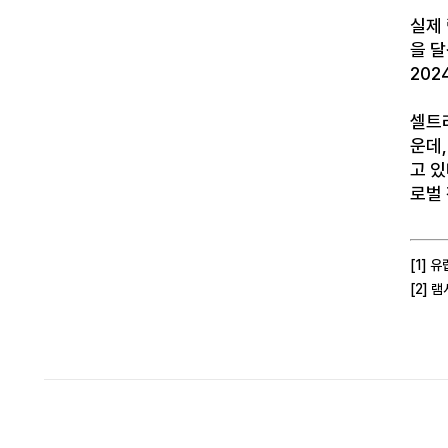
실제
을 달
202
셀트
운데,
고 있
로벌 
[1] 
[2] 