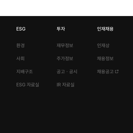
ESG
투자
인재채용
환경
재무정보
인재상
사회
주가정보
채용정보
지배구조
공고ㆍ공시
채용공고
ESG 자료실
IR 자료실