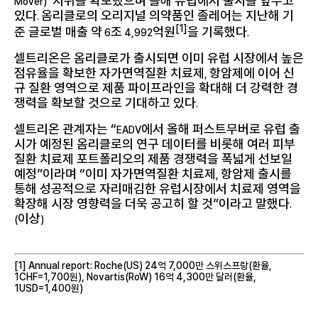
’ 지위를 확보했으며 올해 유럽에서 출시를 앞두고
Mover)
있다
옴리클로의 오리지널 의약품인 졸레어는 지난해 기
.
[1]
준 글로벌 매출 약
조
억원
을 기록했다
6
4,992
.
셀트리온은 옴리클로가 출시되면 이미 유럽 시장에서 높은
점유율을 확보한 자가면역질환 치료제
항암제에 이어 신
,
규 질환 영역으로 제품 파이프라인을 확대해 더 강력한 경
쟁력을 확보할 것으로 기대하고 있다
.
셀트리온 관계자는 “
에서 올해 퍼스트무버로 유럽 출
EADV
시가 예정된 옴리클로의 연구 데이터를 비롯해 여러 피부
질환 치료제 포트폴리오의 제품 경쟁력을 폭넓게 선보일
예정”이라며 “이미 자가면역질환 치료제
항암제 출시를
,
통해 성공적으로 자리매김한 유럽시장에서 치료제 영역을
확장해 시장 영향력을 더욱 공고히 할 것”이라고 말했다
.
이상
(
)
[1]
Annual report: Roche(US) 24
억
7,000
만 스위스프랑
(
환율
,
1CHF=1,700
원
), Novartis(RoW) 16
억
4,300
만 달러
(
환율
,
1USD=1,400
원
)