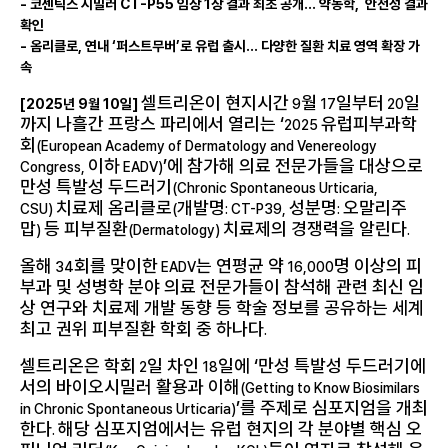
- 코센틱스 시밀러
CT-P55
임상
1
상 결과 최초 공개… 약동학
,
안전성 결과
확인
- 옴리클로
,
연내 ‘퍼스트무버’로 유럽 출시… 다양한 질환 치료 영역 확장 가
속
셀트리온이 현지시간
월
일부터
일
[2025
년
9
월
10
일
]
9
17
20
까지 나흘간 프랑스 파리에서 열리는 ‘
유럽피부과학
2025
회
(European Academy of Dermatology and Venereology
이하
’에 참가해 의료 전문가들을 대상으로
Congress,
EADV)
만성 특발성 두드러기
(Chronic Spontaneous Urticaria,
치료제 옴리클로
개발명
성분명
오말리주
CSU)
(
: CT-P39,
:
맙
등 피부질환
치료제의 경쟁력을 알린다
)
(Dermatology)
.
올해
회를 맞이한
는 연평균 약
명 이상의 피
34
EADV
16,000
부과 및 성병학 분야 의료 전문가들이 참석해 관련 최신 임
상 연구와 치료제 개발 동향 등 학술 정보를 공유하는 세계
최고 권위 피부질환 학회 중 하나다
.
셀트리온은 학회
일 차인
일에 ‘만성 특발성 두드러기에
2
18
서의 바이오시밀러 활용과 이해
(Getting to Know Biosimilars
’를 주제로 심포지엄을 개최
in Chronic Spontaneous Urticaria)
한다
해당 심포지엄에서는 유럽 현지의 각 분야별 핵심 오
.