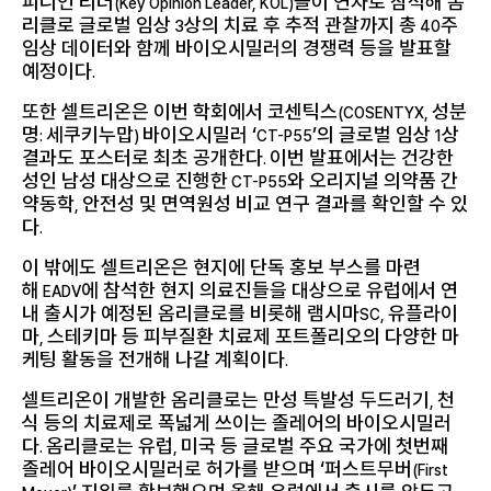
피니언 리더
들이 연자로 참석해 옴
(Key Opinion Leader, KOL)
리클로 글로벌 임상
상의 치료 후 추적 관찰까지 총
주
3
40
임상 데이터와 함께 바이오시밀러의 경쟁력 등을 발표할
예정이다
.
또한 셀트리온은 이번 학회에서 코센틱스
성분
(COSENTYX,
명
세쿠키누맙
바이오시밀러 ‘
’의 글로벌 임상
상
:
)
CT-P55
1
결과도 포스터로 최초 공개한다
이번 발표에서는 건강한
.
성인 남성 대상으로 진행한
와 오리지널 의약품 간
CT-P55
약동학
안전성 및 면역원성 비교 연구 결과를 확인할 수 있
,
다
.
이 밖에도 셀트리온은 현지에 단독 홍보 부스를 마련
해
에 참석한 현지 의료진들을 대상으로 유럽에서 연
EADV
내 출시가 예정된 옴리클로를 비롯해 램시마
유플라이
SC,
마
스테키마 등 피부질환 치료제 포트폴리오의 다양한 마
,
케팅 활동을 전개해 나갈 계획이다
.
셀트리온이 개발한 옴리클로는 만성 특발성 두드러기
천
,
식 등의 치료제로 폭넓게 쓰이는 졸레어의 바이오시밀러
다
옴리클로는 유럽
미국 등 글로벌 주요 국가에 첫번째
.
,
졸레어 바이오시밀러로 허가를 받으며 ‘퍼스트무버
(First