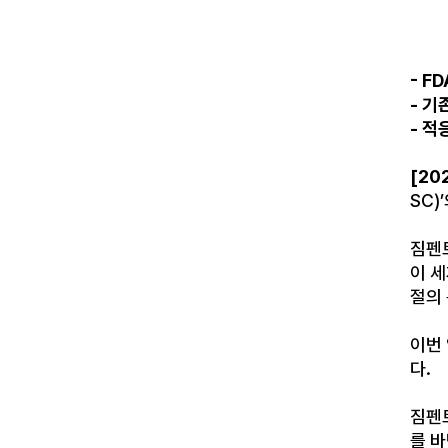
- FD
-
기
-
적
[20
SC)’
짐펜
이 
절의
이번
다
.
짐펜
를 