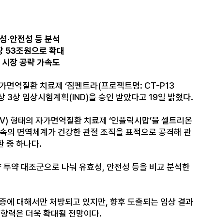
효성
·
안전성 등 분석
장
53
조원으로 확대
 시장 공략 가속도
자가면역질환 치료제
‘
짐펜트라
(
프로젝트명
: CT-P13
상
3
상 임상시험계획
(IND)
을 승인 받았다고
19
일 밝혔다
.
IV)
형태의 자가면역질환 치료제
‘
인플릭시맙
’
을 셀트리온
몸속의 면역체계가 건강한 관절 조직을 표적으로 공격해 관
 중 하나다
.
 투약 대조군으로 나눠 유효성
,
안전성 등을 비교 분석한
증에 대해서만 처방되고 있지만
,
향후 도출되는 임상 결과
향력은 더욱 확대될 전망이다
.