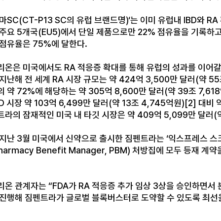
마
SC(CT-P13 SC
의 유럽 브랜드명
)‘
는 이미 유럽내
IBD
와
RA
 주요
5
개국
(EU5)
에서 단일 제품으로만
22%
점유율을 기록하고
 점유율은
75%
에 달한다
.
리온은 미국에서도
RA
적응증 확대를 통해 유럽의 성과를 이어
 지난해 전 세계
RA
시장 규모는 약
424
억
3,500
만 달러
(
약
55
의 약
72%
에 해당하는 약
305
억
8,600
만 달러
(
약
39
조
7,618
BD
시장 약
103
억
6,499
만 달러
(
약
13
조
4,745
억원
)
[2]
대비 
트라의 잠재적인 미국 내 타깃 시장은 약
409
억
5,099
만 달러
(
 지난
3
월 미국에서 신약으로 출시한 짐펜트라는
‘
익스프레스 스
harmacy Benefit Manager, PBM)
처방집에 모두 등재 계약을
리온 관계자는
“FDA
가
RA
적응증 추가 임상
3
상을 승인하면서 
 진행해 짐펜트라가 글로벌 블록버스터로 도약할 수 있도록 최선