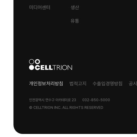
미디어센터
생산
유통
개인정보처리방침
법적고지
수출입경영방침
공
인천광역시 연수구 아카데미로 23
032-850-5000
© CELLTRION INC. ALL RIGHTS RESERVED