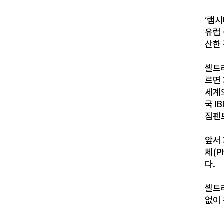
‘
램시
유럽
산한
셀트
르면
세계
국
I
짐펜
앞서
체
(P
다
.
셀트
없이