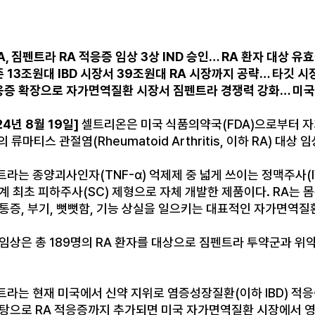
A,
짐펜트라
RA
적응증 임상
3
상
IND
승인
… RA
환자 대상 유
존
13
조원대
IBD
시장서
39
조원대
RA
시장까지 공략
…
타깃 시
응증 확장으로 자가면역질환 시장서 짐펜트라 경쟁력 강화
…
미국
24
년
8
월
19
일
]
셀트리온은 미국 식품의약국
(FDA)
으로부터 
의 류마티스 관절염
(Rheumatoid Arthritis,
이하
RA)
대상 임
트라는 종양괴사인자
(TNF-α)
억제제 중 넓게 쓰이는 정맥주사
(
세계 최초 피하주사
(SC)
제형으로 자체 개발한 제품이다
. RA
는 
 통증
,
부기
,
뻣뻣함
,
기능 상실을 일으키는 대표적인 자가면역질환
 임상은 총
189
명의
RA
환자를 대상으로 짐펜트라 투약군과 위약
트라는 현재 미국에서 신약 지위로 염증성장질환
(
이하
IBD)
적응
바탕으로
RA
적응증까지 추가되면 미국 자가면역질환 시장에서 영