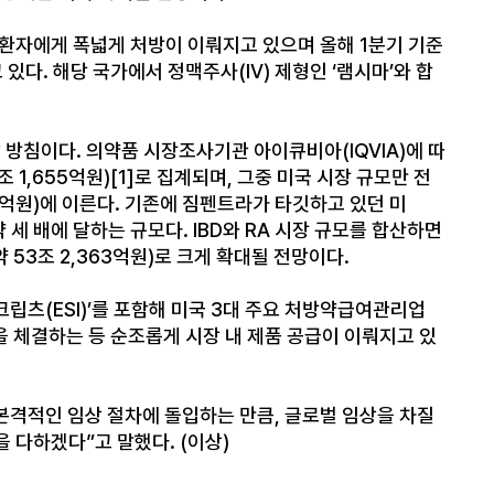
환자에게 폭넓게 처방이 이뤄지고 있으며 올해
1
분기 기준
 있다
.
해당 국가에서 정맥주사
(IV)
제형인
‘
램시마
’
와 합
갈 방침이다
.
의약품 시장조사기관 아이큐비아
(IQVIA)
에 따
조
1,655
억원
)
[1]
로 집계되며
,
그중 미국 시장 규모만 전
억원
)
에 이른다
.
기존에 짐펜트라가 타깃하고 있던 미
약 세 배에 달하는 규모다
. IBD
와
RA
시장 규모를 합산하면
약
53
조
2,363
억원
)
로 크게 확대될 전망이다
.
크립츠
(ESI)’
를 포함해 미국
3
대 주요 처방약급여관리업
 체결하는 등 순조롭게 시장 내 제품 공급이 이뤄지고 있
본격적인 임상 절차에 돌입하는 만큼
,
글로벌 임상을 차질
을 다하겠다
”
고 말했다
. (
이상
)