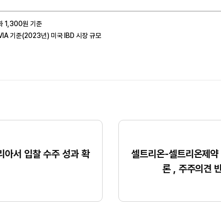
화
1,300
원 기준
VIA
기준
(2023
년
)
미국
IBD
시장 규모
아서 입찰 수주 성과 확
셀트리온-셀트리온제약 
론 , 주주의견