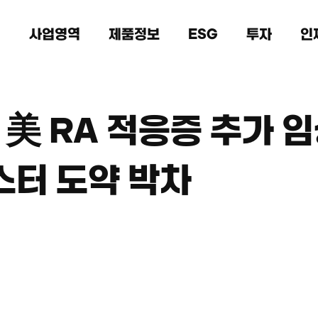
개
사업영역
제품정보
ESG
투자
인
美 RA 적응증 추가 임
스터 도약 박차